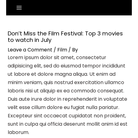
Skip
Post
MAIN
Searc
to
navigation
MENU
content
Don’t Miss the Film Festival: Top 3 movies
to watch in July
Leave a Comment
/
Film
/ By
Lorem ipsum dolor sit amet, consectetur
adipisicing elit, sed do eiusmod tempor incididunt
ut labore et dolore magna aliqua. Ut enim ad
minim veniam, quis nostrud exercitation ullamco
laboris nisi ut aliquip ex ea commodo consequat.
Duis aute irure dolor in reprehenderit in voluptate
velit esse cillum dolore eu fugiat nulla pariatur.
Excepteur sint occaecat cupidatat non proident,
sunt in culpa qui officia deserunt mollit anim id est
laborum.